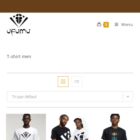
Skip
to
content
Menu
0
T-shirt men
Tri par défaut