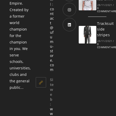
Empire.
l :
S’ouvre
28/11/2021
/
0
co
Created by
dans
COMMENTAIR
nt
a former
un
ac
S’ouvre
world
t
Tracksuit
nouvel
dans
@
champion
side
onglet
uf
un
S’ouvre
stripes
for the
u
nouvel
dans
m
28/11/2021
/
champion
0
onglet
u-
un
COMMENTAIR
in you. We
st
nouvel
serve
or
e.
onglet
schools,
co
universities,
S’ouvre
m
dans
clubs and
votre
Si
the general
application
te
public...
w
e
b
:
w
w