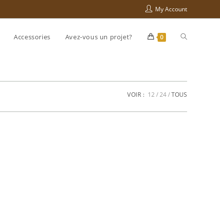
My Account
Toggle
Accessories
Avez-vous un projet?
0
website
VOIR :
12
24
TOUS
search