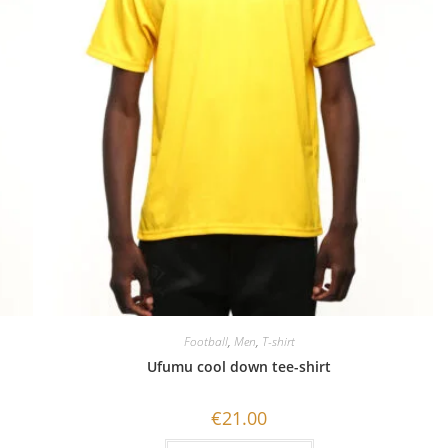
Football
,
Men
,
T-shirt
Ufumu cool down tee-shirt
€
21.00
Ce