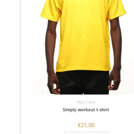
Men
,
T-shirt
Simply workout t-shirt
€
21.00