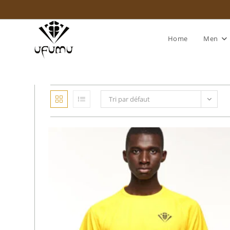
Skip
to
content
Home
Men
Tri par défaut