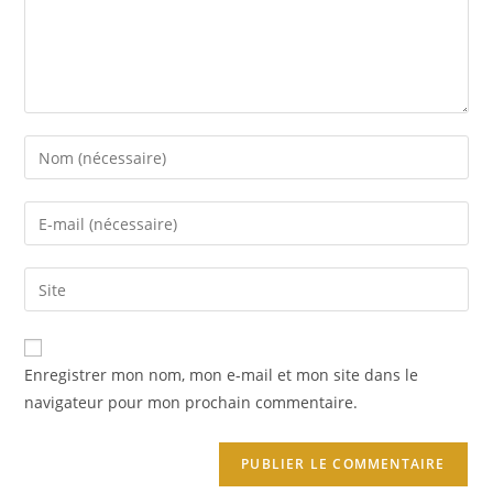
Enter
your
name
Enter
or
your
username
email
Saisir
to
address
l’URL
comment
to
de
comment
votre
Enregistrer mon nom, mon e-mail et mon site dans le
site
navigateur pour mon prochain commentaire.
(facultatif)