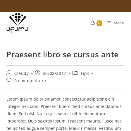
Skip
to
content
Menu
0
Praesent libro se cursus ante
Auteur/autrice
Publication
Post
Claudy
20/02/2017
Tips
de
publiée :
category:
Commentaires
0 commentaire
la
de
publication :
la
publication :
Lorem ipsum dolor sit amet, consectetur adipiscing elit.
Integer nec odio. Praesent libero. Sed cursus ante dapibus
diam. Sed nisi. Nulla quis sem at nibh elementum
imperdiet. Duis sagittis ipsum. Praesent mauris. Fusce nec
tellus sed augue semper porta. Mauris massa. Vestibulum