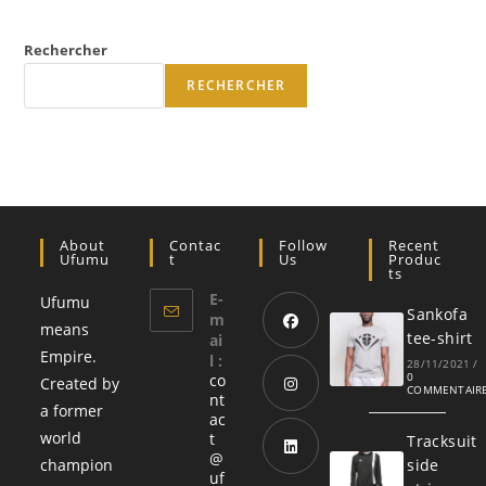
Rechercher
RECHERCHER
About
Contac
Follow
Recent
Ufumu
T
Us
Produc
Ts
E-
Ufumu
Sankofa
m
means
tee-shirt
ai
Empire.
l :
S’ouvre
28/11/2021
/
0
co
Created by
dans
COMMENTAIR
nt
a former
un
ac
S’ouvre
world
t
Tracksuit
nouvel
dans
@
champion
side
onglet
uf
un